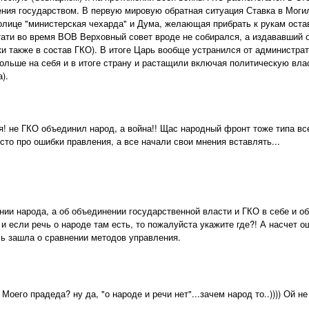
ения государством. В первую мировую обратная ситуация Ставка в Моги
толице "министерская чехарда" и Дума, желающая прибрать к рукам оста
тати во время ВОВ Верховный совет вроде не собирался, а издававший о
и также в состав ГКО). В итоге Царь вообще устранился от администрати
ольше на себя и в итоге страну и растащили включая политическую влас
).
я! не ГКО объединил народ, а война!! Щас народный фронт тоже типа в
сто про ошибки правления, а все начали свои мнения вставлять...
нии народа, а об объединении государственной власти и ГКО в себе и об
и если речь о народе там есть, то пожалуйста укажите где?! А насчет 
ечь зашла о сравнении методов управления.
Моего прадеда? ну да, "о народе и речи нет"...зачем народ то..)))) Ой н