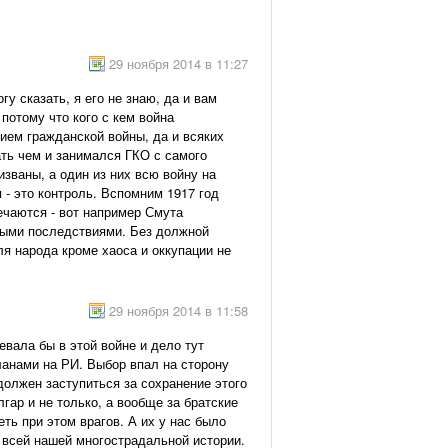
29 ноября 2014 в 11:27
у сказать, я его не знаю, да и вам
потому что кого с кем война
ием гражданской войны, да и всяких
ать чем и занимался ГКО с самого
званы, а один из них всю войну на
 - это контроль. Вспомним 1917 год
ечаются - вот например Смута
нными последствиями. Без должной
ля народа кроме хаоса и оккупации не
29 ноября 2014 в 11:58
вала бы в этой войне и дело тут
ланами на РИ. Выбор впал на сторону
должен заступиться за сохранение этого
гар и не только, а вообще за братские
ть при этом врагов. А их у нас было
и всей нашей многострадальной истории.