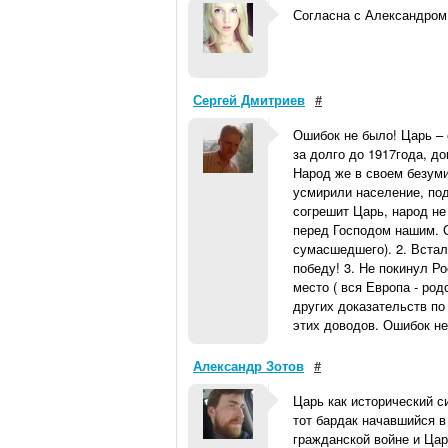
Согласна с Александром
Сергей Дмитриев
#
Ошибок не было! Царь – 
за долго до 1917года, д
Народ же в своем безум
усмирили население, по
согрешит Царь, народ не
перед Господом нашим. С
сумасшедшего). 2. Встал
победу! 3. Не покинул Р
место ( вся Европа - род
других доказательств по
этих доводов. Ошибок не
Александр Зотов
#
Царь как исторический си
тот бардак начавшийся в 
гражданской войне и Цар