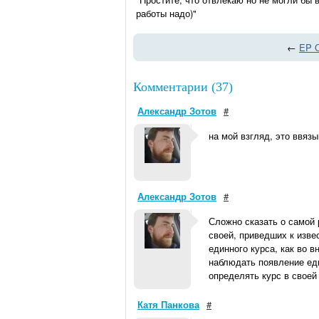
работы надо)"
←
EP 
Комментарии (37)
Александр Зотов
#
на мой взгляд, это ввяз
Александр Зотов
#
Сложно сказать о самой 
своей, приведших к изве
единного курса, как во 
наблюдать появление еди
определять курс в своей
Катя Панкова
#