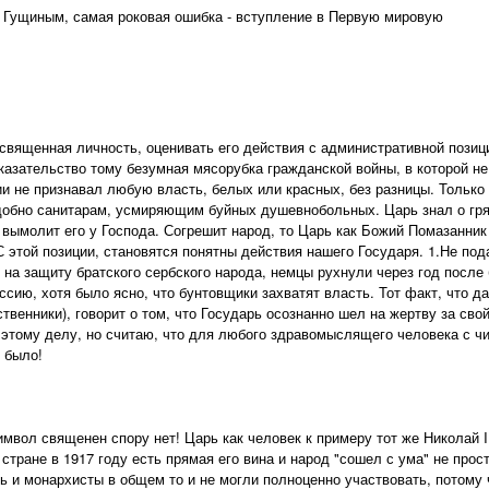
 Гущиным, самая роковая ошибка - вступление в Первую мировую
священная личность, оценивать его действия с административной позиц
оказательство тому безумная мясорубка гражданской войны, в которой н
ии не признавал любую власть, белых или красных, без разницы. Тольк
добно санитарам, усмиряющим буйных душевнобольных. Царь знал о гря
 вымолит его у Господа. Согрешит народ, то Царь как Божий Помазанник
 этой позиции, становятся понятны действия нашего Государя. 1.Не по
 на защиту братского сербского народа, немцы рухнули через год после 
оссию, хотя было ясно, что бунтовщики захватят власть. Тот факт, что 
ственники), говорит о том, что Государь осознанно шел на жертву за св
 этому делу, но считаю, что для любого здравомыслящего человека с ч
 было!
мвол священен спору нет! Царь как человек к примеру тот же Николай II
стране в 1917 году есть прямая его вина и народ "сошел с ума" не прос
ь и монархисты в общем то и не могли полноценно участвовать, потому ч