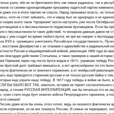
полье ушли, ибо их не брезговали бить как левые радикалы, так и респ
юков со своими однопартийцами программу кадетской партии изменили,
я даже это в итоге партию не спасло. Народ признавал власть, но тольк
есы, хотя не стоит забывать, что и народ был не однороден и не едино
но скорее всего такое "прозрение" могло наступить уже после Октябрьско
 бунтовщиков и о бессмысленности подавления бунтавщиков. Если бы п
ли о бессмысленности таких действий, то монархии давным давно не ста
арод с ума сходит во время любого бунта, не зря же говорят о беспощад
ла XVII в. грозившего уничтожить Российскую государственность, Пугач
, восстание Декабристов с их планами о цареубийстве и радикальной ко
стности России и общеевропейской войной, революция 1905 года во вре
ен благодаря действиям Столыпина, и таких примеров в нашей истории 
ния Германии через год после бунта жидов в 1917г, укравших победу Ро
но братский долг требовал вмешаться, а вот целесообразно ли это бы
хнула фактически не от военного поражения, а от ноябрьской революции 
десь еще приводется старинная русская и не только русская байка о том,
которые еще украли нашу победу. В 1917 году победы в войне не было, в
ЛИ БЫ БЫЛО ВОТ ТАК, извольте, история не терпит сослагательного н
арод, а точнее РУССКАЯ ИНТЕЛЛИГЕНЦИЯ, как бы печально это не зву
, хуже стало когда бунт охватил войска Петроградского гарнизона, а пос
осто смешно!
 Россию даже если бы очень этого хотел, ведь он оказался фактически а
после отречения, он не мог покинуть Россию. И семью не переправил, по
гарнизон и Царице самой защититься было не просто от восставших, а у