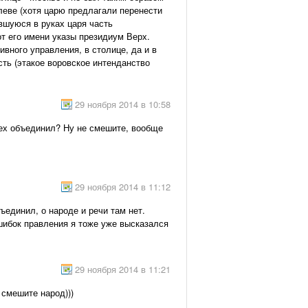
леве (хотя царю предлагали перенести
вшуюся в руках царя часть
т его имени указы президиум Верх.
вного управления, в столице, да и в
ть (этакое воровское интенданство
29 ноября 2014 в 10:58
сех объединил? Ну не смешите, вообще
29 ноября 2014 в 11:12
ъединил, о народе и речи там нет.
ошибок правления я тоже уже высказался
29 ноября 2014 в 11:21
е смешите народ)))