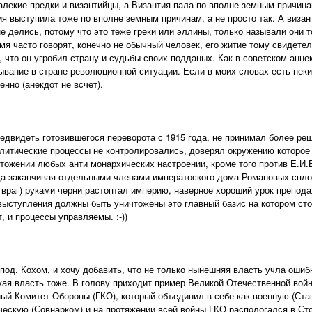
лекие предки и византийцы, а Византия пала по вполне земным причина
я выступила тоже по вполне земным причинам, а не просто так. А виза
не делись, потому что это теже греки или эллины, только называли они 
мя часто говорят, конечно не обычный человек, его житие тому свидетель
 что он угробил страну и судьбы своих подданых. Как в советском анн
ывание в стране революционной ситуации. Если в моих словах есть неки
нно (анекдот не всчет).
предвидеть готовившегося переворота с 1915 года, не принимал более 
литические процессы не контролировались, доверял окружению которое 
тожении любых анти монархических настроении, кроме того против Е.И
да заканчивая отдельными членами императоского дома Романовых сплот
й враг) руками черни растоптал империю, наверное хороший урок препод
выступления должны быть уничтожены это главный базис на котором сто
, и процессы управляемы. :-))
спод. Кохом, и хочу добавить, что не только нынешняя власть учла ошиб
ая власть тоже. В голову приходит пример Великой Отечественной войн
ый Комитет Обороны (ГКО), который объединил в себе как военную (Ставк
ескую (Совнарком) и на протяжении всей войны ГКО распологался в Сто