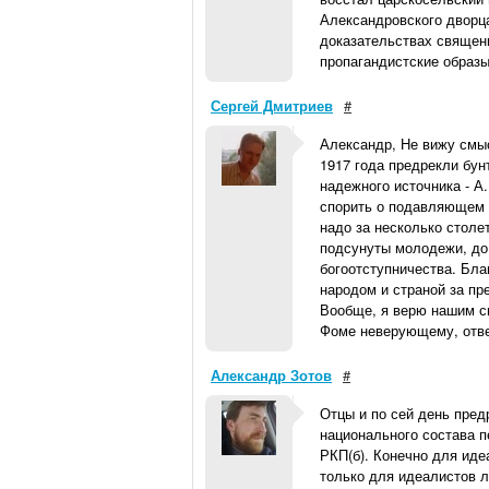
Александровского дворца.
доказательствах священн
пропагандистские образы
Сергей Дмитриев
#
Александр, Не вижу смыс
1917 года предрекли бун
надежного источника - А
спорить о подавляющем п
надо за несколько столе
подсунуты молодежи, до 
богоотступничества. Бла
народом и страной за пр
Вообще, я верю нашим с
Фоме неверующему, отвер
Александр Зотов
#
Отцы и по сей день пред
национального состава п
РКП(б). Конечно для иде
только для идеалистов л