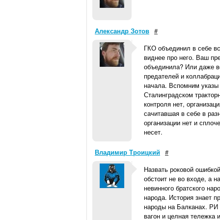
Александр Зотов
#
ГКО объединил в себе вс
виднее про него. Ваш пр
объединила? Или даже в
предателей и коллабраци
начала. Вспомним указы 
Сталинградском тракторн
контроля нет, организац
сачитавшая в себе в раз
организации нет и сплоч
несет.
Владимир Троицкий
#
Назвать роковой ошибкой
обстоит не во входе, а 
невинного братского нар
народа. История знает п
народы на Балканах. РИ 
вагон и целная тележка 