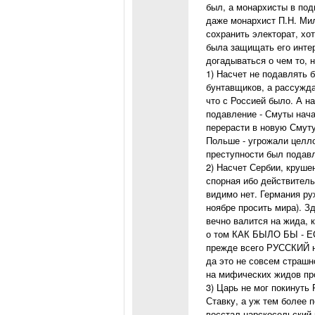
был, а монархисты в под
даже монархист П.Н. Мил
сохранить электорат, хот
была защищать его интер
догадываться о чем то, 
1) Насчет не подавлять
бунтавщиков, а рассужда
что с Россией было. А н
подавление - Смуты нача
перерасти в новую Смуту
Польше - угрожали целло
преступности был подавл
2) Насчет Сербии, круше
спорная ибо действитель
видимо нет. Германия ру
ноябре просить мира). З
вечно валится на жида, 
о том КАК БЫЛО БЫ - ЕС
прежде всего РУССКИЙ н
да это не совсем страшно
на мифических жидов пр
3) Царь не мог покинуть
Ставку, а уж тем более 
восстал царскосельский 