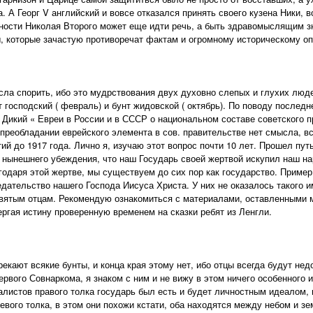
 А Георг V английский и вовсе отказался принять своего кузена Ники, в
ости Николая Второго может еще идти речь, а быть здравомыслящим зн
, которые зачастую противоречат фактам и огромному историческому о
ла спорить, ибо это мудрствования двух духовно слепых и глухих люде
т господский ( февраль) и бунт жидовской ( октябрь). По поводу послед
. Дикий « Евреи в России и в СССР о национальном составе советского 
реобладании еврейского элемента в сов. правительстве нет смысла, вс
тий до 1917 года. Лично я, изучаю этот вопрос почти 10 лет. Прошел пут
нынешнего убеждения, что наш Государь своей жертвой искупил наш на
годаря этой жертве, мы существуем до сих пор как государство. Пример 
едательство нашего Господа Иисуса Христа. У них не оказалось такого им
вятым отцам. Рекомендую ознакомиться с материалами, оставленными 
гая истину проверенную временем на сказки ребят из Ленгли.
рекают всякие бунты, и конца края этому нет, ибо отцы всегда будут н
ервого Совнаркома, я знаком с ним и не вижу в этом ничего особенного 
алистов правого толка государь был есть и будет личностным идеалом,
евого толка, в этом они похожи кстати, оба находятся между небом и з