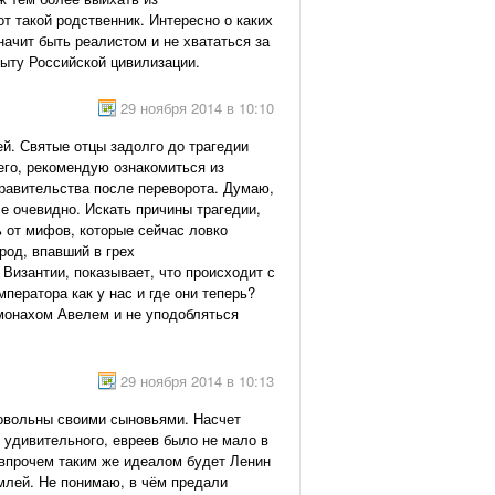
от такой родственник. Интересно о каких
ачит быть реалистом и не хвататься за
пыту Российской цивилизации.
29 ноября 2014 в 10:10
й. Святые отцы задолго до трагедии
него, рекомендую ознакомиться из
правительства после переворота. Думаю,
е очевидно. Искать причины трагедии,
ь от мифов, которые сейчас ловко
род, впавший в грех
Византии, показывает, что происходит с
ператора как у нас и где они теперь?
монахом Авелем и не уподобляться
29 ноября 2014 в 10:13
едовольны своими сыновьями. Насчет
и удивительного, евреев было не мало в
 впрочем таким же идеалом будет Ленин
емлей. Не понимаю, в чём предали