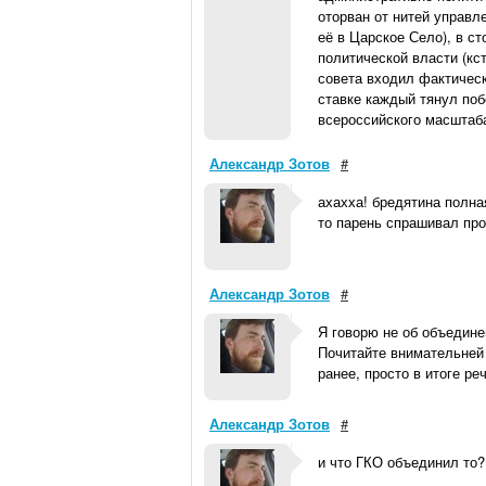
оторван от нитей управл
её в Царское Село), в с
политической власти (кс
совета входил фактическ
ставке каждый тянул поб
всероссийского масштаба
Александр Зотов
#
ахахха! бредятина полна
то парень спрашивал про
Александр Зотов
#
Я говорю не об объедине
Почитайте внимательней 
ранее, просто в итоге р
Александр Зотов
#
и что ГКО объединил то? 