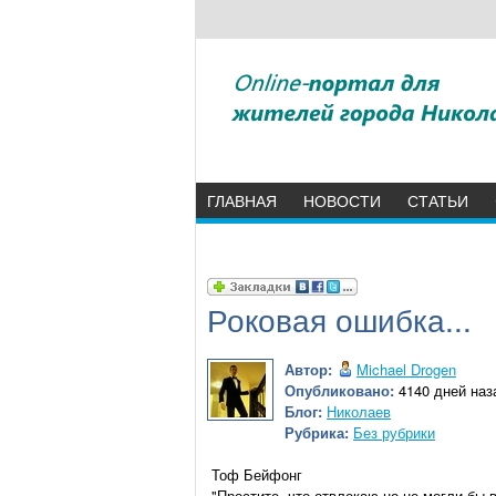
ГЛАВНАЯ
НОВОСТИ
СТАТЬИ
Роковая ошибка...
Автор:
Michael Drogen
Опубликовано:
4140 дней наза
Блог:
Николаев
Рубрика:
Без рубрики
Тоф Бейфонг
"Простите, что отвлекаю но не могли бы