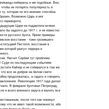
убликанцы-либералы и им подобные. Вон,
 чтобы не потерять популярность и
о ту, которая по его мнению способна
образен. Возможно Царь и мог
го переворота.
редыдущие Цари на подавляли всяких
ло бы задолго до 1917 г. и не известно
ности русского бунта. Яркие примеры
евское восстание - тоже грозившего
нституцией Пестеля, восстания в
мя которой разгул террора и
много.
ссии. Насчет Сербии тут проблема
ло! Судя по последующим событиям
(кстати Кайзер и не собирался в том же
 что все не доброе на белом свете
ойна продолжалась, а гадать и говорить
аклонения. Революцию 1917 года делал
чало. В феврале бунтовал Петроград,
ле и всего военного округа и валить все
рестованным, после того как покинул
тому что не имел такой возможности, ибо
ж тем более выйхать из