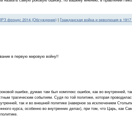
ОРЗ фрэндс 2014 (Обсуждение)
|
Гражданская война и революция в 1917
ывание в первую мировую войну!!
роковой ошибке, думаю там был комплекс ошибок, как во внутренней, так
стным трагическим событиям. Судя по той политике, которая проводилась,
внутренней, так и во внешней политике (наверное за исключением Столып
нного курса, особенно во внутренних делах), при том, что Царь, как 
 политике.