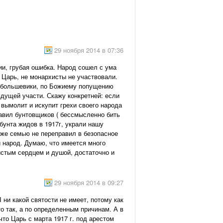
29 ноября 2014 в 07:36
ии, грубая ошибка. Народ сошел с ума
е Царь, не монархисты не участвовали.
о большевики, по Божиему попущению
дущей участи. Скажу конкретней: если
 вымолит и искупит грехи своего народа
давил бунтовщиков ( бессмысленно бить
бунта жидов в 1917г, украли нашу
даже семью не переправил в безопасное
ой народ. Думаю, что имеется много
истым сердцем и душой, достаточно и
29 ноября 2014 в 09:27
 ни какой святости не имеет, потому как
то так, а по определенным причинам. А в
то Царь с марта 1917 г. под арестом