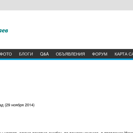
ФОТО
БЛОГИ
Q&A
ОБЪЯВЛЕНИЯ
ФОРУМ
КАРТА С
д (29 ноября 2014)
 вы назвать самую роковую ошибку, по вашему мнению, в правлении Нико