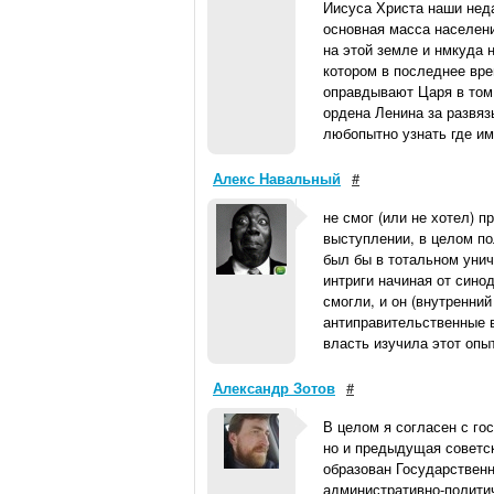
Иисуса Христа наши неда
основная масса населени
на этой земле и нмкуда 
котором в последнее вре
оправдывают Царя в том,
ордена Ленина за развяз
любопытно узнать где име
Алекс Навальный
#
не смог (или не хотел) 
выступлении, в целом по
был бы в тотальном унич
интриги начиная от сино
смогли, и он (внутренни
антиправительственные 
власть изучила этот опыт
Александр Зотов
#
В целом я согласен с го
но и предыдущая советск
образован Государственн
административно-политич