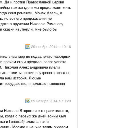
м. Да и против Православной церкви
нтийцы там же где и мы продолжают жить
тогда себя ромеями. Монах Авель, о
, но вот его предсказания не
екдоте о вручении Николаю Романову
и сказки из Ленгли, мне было бы
29 ноября 2014 в 10:16
решительных мер по подавлению народных
в прочем его и предало, залог успеха
.В. Николая Александровича плели
ить - элиты против внутренего врага не
ала нам история. Любые
ит государство, я полагаю нынешняя
29 ноября 2014 в 10:20
ки Николая Второго и его правительств,
ы, когда с первых же дней войны был
а и Генштаб) власть, так и
лице - Москве и не был таким образом