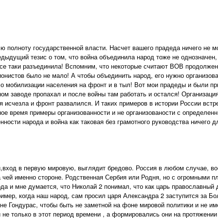
ю полноту государственной власти. Насчет вашего прадеда ничего не мог
едыдущий тезис о том, что война объединила народ тоже не однозначен, 
се таки разъединила! Вспомним, что некоторые считают ВОВ продолжен
онистов было не мало! А чтобы объединить народ, его нужно организов
о мобилизации населения на фронт и в тыл! Вот мои прадеды и были при
ом заводе пропахал и после войны там работать и остался! Организация
ия исчезла и фронт развалился. И таких примеров в истории России встр
ное время примеры организованности и не организованости с определе
енности народа и война как таковая без грамотного руководства ничего д
,вход в первую мировую, выглядит бредово. Россия в любом случае, вое
на чей именно стороне. Родственная Сербия или Родня, но с огромными п
ода и мне думается, что Николай 2 понимал, что как царь православный 
ример, когда наш народ, сам просил царя Александра 2 заступится за Бол
не Гондурас, чтобы быть не заметной на фоне мировой политики и не име
и не только в этот период времени , а формировались они на протяжени