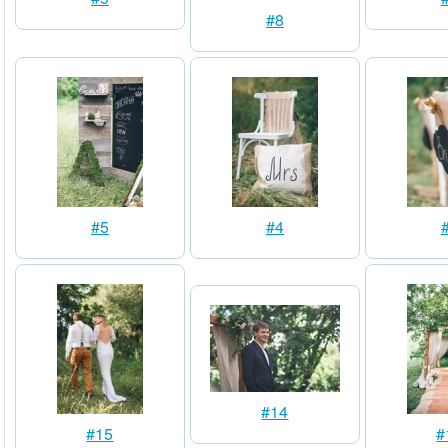
#8
#5
#4
#14
#15
#